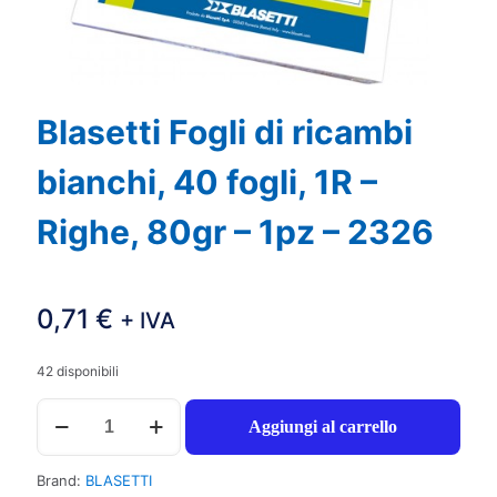
Blasetti Fogli di ricambi
bianchi, 40 fogli, 1R –
Righe, 80gr – 1pz – 2326
0,71
€
+ IVA
42 disponibili
Blasetti
Aggiungi al carrello
Fogli
di
ricambi
Brand:
BLASETTI
bianchi,