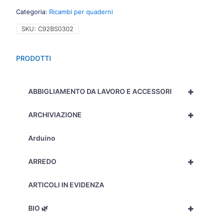
40
Categoria:
Ricambi per quaderni
fogli,
1R
SKU:
C92BS0302
-
Righe,
80gr
PRODOTTI
-
1pz
-
+
2326
ABBIGLIAMENTO DA LAVORO E ACCESSORI
quantità
+
ARCHIVIAZIONE
Arduino
+
ARREDO
ARTICOLI IN EVIDENZA
+
BIO 🌿