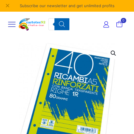
✕
Subscribe our newsletter and get unlimited profits
Products
0
search