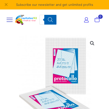
✕
Subscribe our newsletter and get unlimited profits
Products
0
search