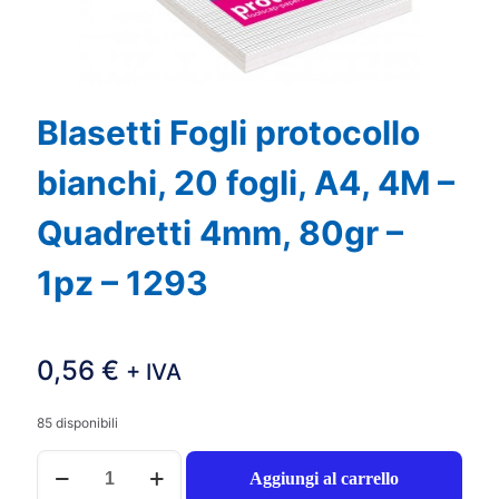
Blasetti Fogli protocollo
bianchi, 20 fogli, A4, 4M –
Quadretti 4mm, 80gr –
1pz – 1293
0,56
€
+ IVA
85 disponibili
Blasetti
Aggiungi al carrello
Fogli