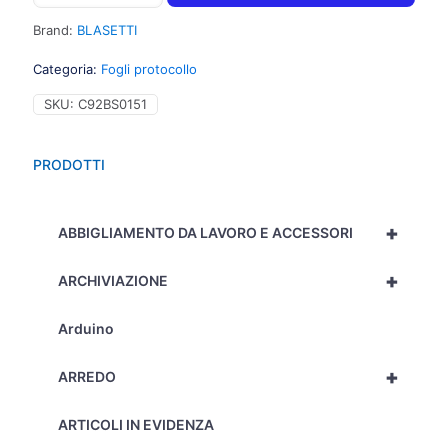
protocollo
bianchi,
Brand:
BLASETTI
20
fogli,
Categoria:
Fogli protocollo
A4,
4M
SKU:
C92BS0151
-
Quadretti
4mm,
PRODOTTI
80gr
-
1pz
+
-
ABBIGLIAMENTO DA LAVORO E ACCESSORI
1293
quantità
+
ARCHIVIAZIONE
Arduino
+
ARREDO
ARTICOLI IN EVIDENZA