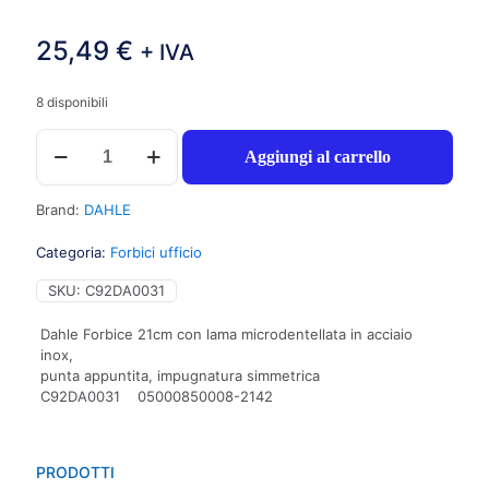
25,49
€
+ IVA
8 disponibili
Dahle
Aggiungi al carrello
Forbice
21cm
con
Brand:
DAHLE
lama
microdentellata
Categoria:
Forbici ufficio
in
acciaio
SKU:
C92DA0031
inox,
punta
Dahle Forbice 21cm con lama microdentellata in acciaio
appuntita,
inox,
impugnatura
punta appuntita, impugnatura simmetrica
simmetrica
C92DA0031 05000850008-2142
-
R050008
-
C92DA0031
PRODOTTI