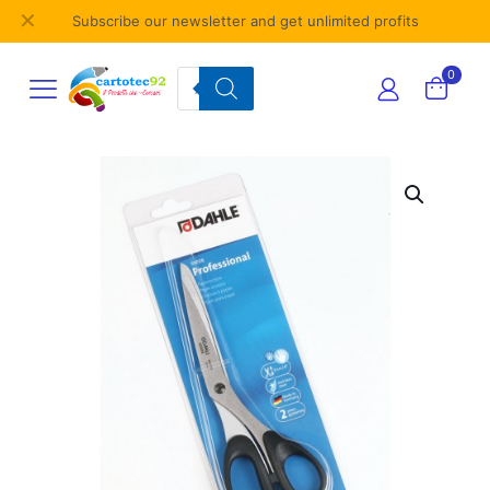
✕
Subscribe our newsletter and get unlimited profits
Products
0
search