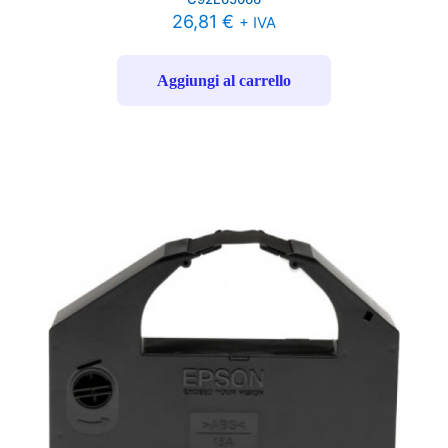
26,81
€
+ IVA
Aggiungi al carrello