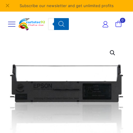
✕
Subscribe our newsletter and get unlimited profits
Products
0
search