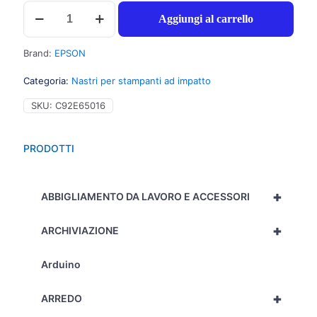
Epson
Aggiungi al carrello
S015262
Nastro
nylon
Brand:
EPSON
nero
per
Categoria:
Nastri per stampanti ad impatto
LQ
670
SKU:
C92E65016
(2.000.000
caratteri)
1pz
PRODOTTI
-
C13S015262
-
+
C92E65016
ABBIGLIAMENTO DA LAVORO E ACCESSORI
quantità
+
ARCHIVIAZIONE
Arduino
+
ARREDO