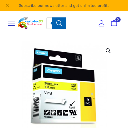
✕
Subscribe our newsletter and get unlimited profits
Products
0
search