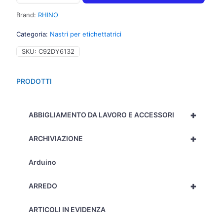
Nastro
Rhino
Brand:
RHINO
in
vinile
Categoria:
Nastri per etichettatrici
colorato,
24mm
SKU:
C92DY6132
x
5,5m,
nero
PRODOTTI
su
giallo
-
+
C92DY6132
ABBIGLIAMENTO DA LAVORO E ACCESSORI
quantità
+
ARCHIVIAZIONE
Arduino
+
ARREDO
ARTICOLI IN EVIDENZA