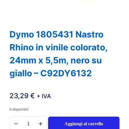
Dymo 1805431 Nastro
Rhino in vinile colorato,
24mm x 5,5m, nero su
giallo – C92DY6132
23,29
€
+ IVA
9 disponibili
Dymo
Aggiungi al carrello
1805431