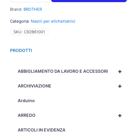
Nastro
tipo
Brand:
BROTHER
M
per
Categoria:
Nastri per etichettatrici
PT-
55/80,
SKU:
C92B61001
9mm
x
8m,
PRODOTTI
nero
su
giallo
+
-
ABBIGLIAMENTO DA LAVORO E ACCESSORI
C92B61001
quantità
+
ARCHIVIAZIONE
Arduino
+
ARREDO
ARTICOLI IN EVIDENZA