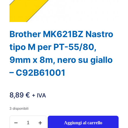
Brother MK621BZ Nastro
tipo M per PT-55/80,
9mm x 8m, nero su giallo
– C92B61001
8,89
€
+ IVA
3 disponibili
Brother
Aggiungi al carrello
MK621BZ