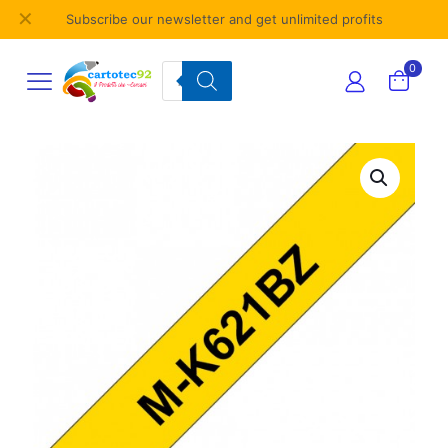
✕
Subscribe our newsletter and get unlimited profits
Products
0
search