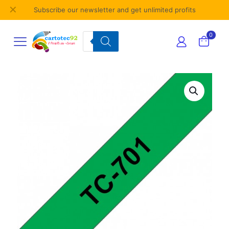
✕
Subscribe our newsletter and get unlimited profits
Products
0
search