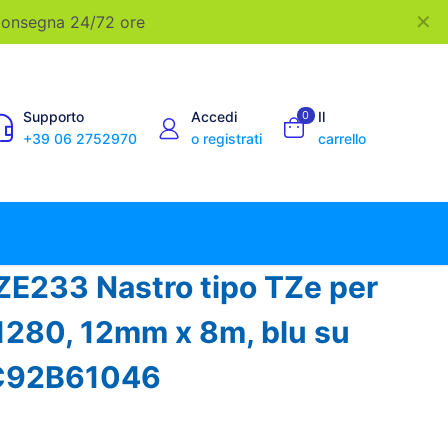
✕
 Consegna 24/72 ore
Supporto
Accedi
0
Il
+39 06 2752970
o registrati
carrello
ZE233 Nastro tipo TZe per
280, 12mm x 8m, blu su
 C92B61046