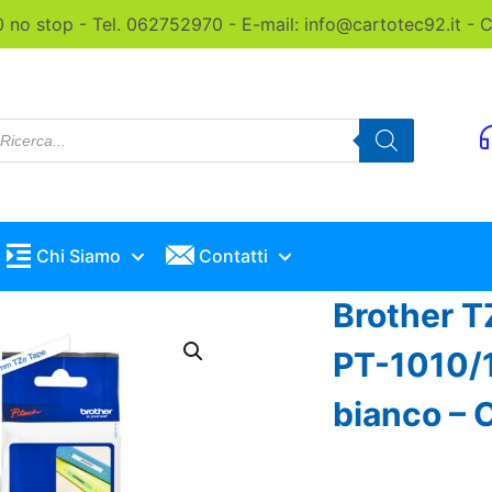
0 no stop - Tel. 062752970 - E-mail: info@cartotec92.it -
roducts
earch
Chi Siamo
Contatti
Brother T
PT-1010/1
bianco –