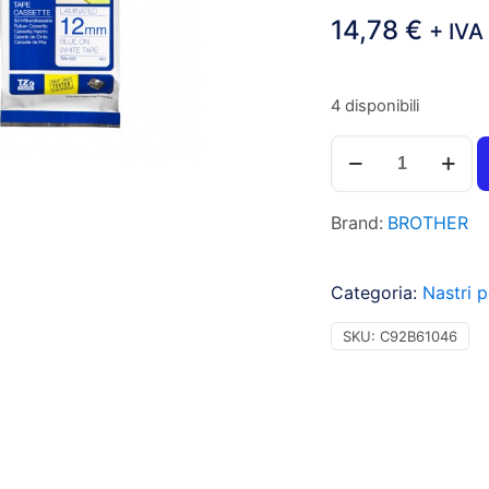
14,78
€
+ IVA
4 disponibili
Brother
TZE233
Nastro
Brand:
BROTHER
tipo
TZe
per
Categoria:
Nastri p
PT-
1010/1280,
SKU:
C92B61046
12mm
x
8m,
blu
su
bianco