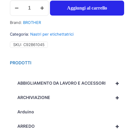
Brother
Aggiungi al carrello
TZE232
Nastro
tipo
Brand:
BROTHER
TZe
per
Categoria:
Nastri per etichettatrici
PT-
1010/1280,
SKU:
C92B61045
12mm
x
8m,
PRODOTTI
rosso
su
bianco
+
-
ABBIGLIAMENTO DA LAVORO E ACCESSORI
C92B61045
quantità
+
ARCHIVIAZIONE
Arduino
+
ARREDO