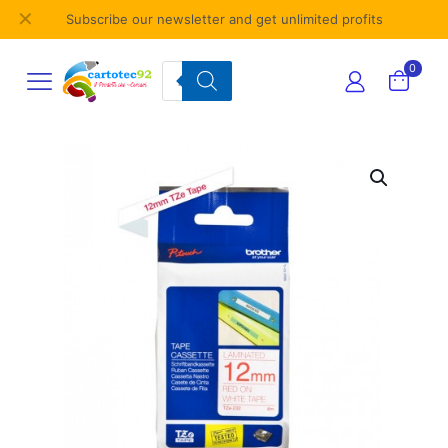
✕
Subscribe our newsletter and get unlimited profits
Products
0
search