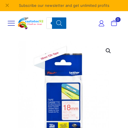
✕
Subscribe our newsletter and get unlimited profits
Products
0
search