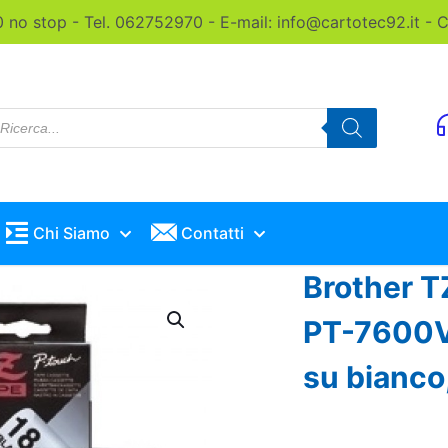
0 no stop - Tel. 062752970 - E-mail: info@cartotec92.it -
roducts
earch
Chi Siamo
Contatti
Brother T
PT-7600V
su bianco