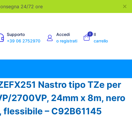
✕
 Consegna 24/72 ore
Supporto
Accedi
0
Il
+39 06 2752970
o registrati
carrello
ZEFX251 Nastro tipo TZe per
P/2700VP, 24mm x 8m, nero
, flessibile – C92B61145