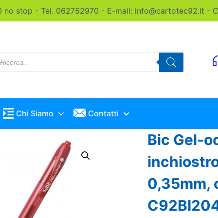
0 no stop - Tel. 062752970 - E-mail: info@cartotec92.it -
roducts
earch
Chi Siamo
Contatti
Bic Gel-o
inchiostro
0,35mm, c
C92BI20