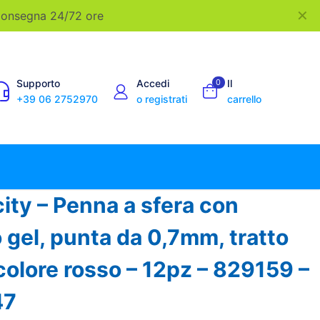
✕
 Consegna 24/72 ore
Supporto
Accedi
0
Il
+39 06 2752970
o registrati
carrello
city – Penna a sfera con
 gel, punta da 0,7mm, tratto
olore rosso – 12pz – 829159 –
47