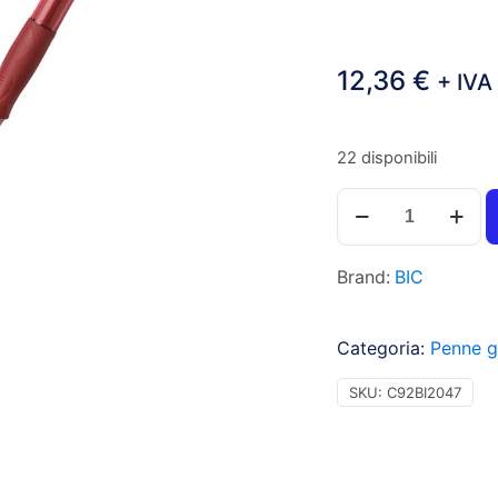
12,36
€
+ IVA
22 disponibili
Bic
Gel-
ocity
Brand:
BIC
-
Penna
a
Categoria:
Penne g
sfera
con
SKU:
C92BI2047
inchiostro
gel,
punta
da