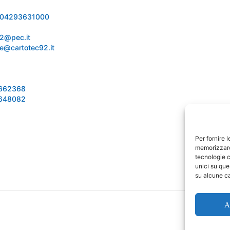
 IT04293631000
92@pec.it
e@cartotec92.it
1662368
1648082
Per fornire 
memorizzare 
tecnologie c
unici su que
su alcune ca
A