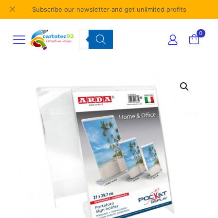
✕
Subscribe our newsletter and get unlimited profits
Products
0
search