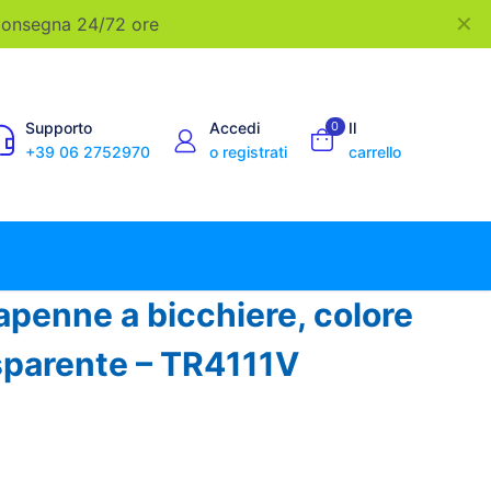
✕
 Consegna 24/72 ore
Supporto
Accedi
0
Il
+39 06 2752970
o registrati
carrello
apenne a bicchiere, colore
sparente – TR4111V