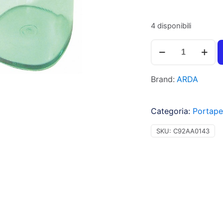
4 disponibili
Arda
Portapenne
a
Brand:
ARDA
bicchiere,
colore
verde
Categoria:
Portap
trasparente
-
SKU:
C92AA0143
TR4111V
quantità