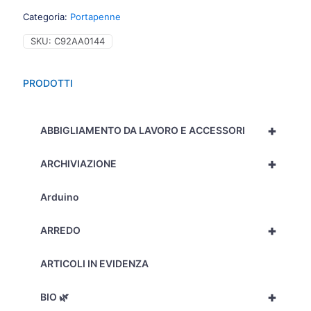
viola
Categoria:
Portapenne
trasparente
-
SKU:
C92AA0144
TR4111VI
quantità
PRODOTTI
+
ABBIGLIAMENTO DA LAVORO E ACCESSORI
+
ARCHIVIAZIONE
Arduino
+
ARREDO
ARTICOLI IN EVIDENZA
+
BIO 🌿