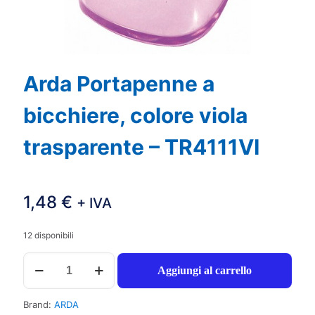
Arda Portapenne a
bicchiere, colore viola
trasparente – TR4111VI
1,48
€
+ IVA
12 disponibili
Arda
Aggiungi al carrello
Portapenne
a
bicchiere,
Brand:
ARDA
colore