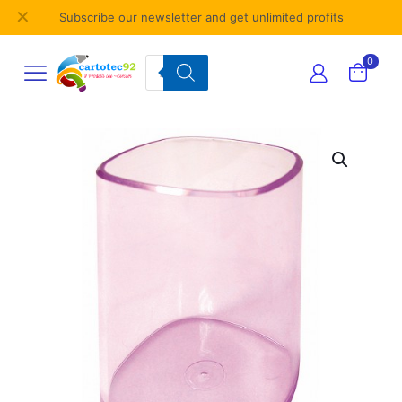
✕
Subscribe our newsletter and get unlimited profits
Products
0
search