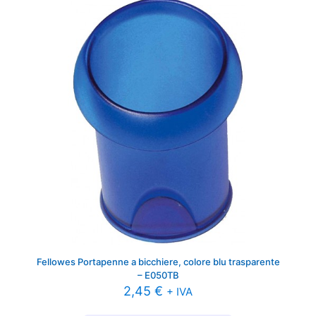
Fellowes Portapenne a bicchiere, colore blu trasparente
– E050TB
2,45
€
+ IVA