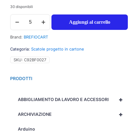
30 disponibili
Brefiocart
Aggiungi al carrello
Portaprogetti
chiusura
a
Brand:
BREFIOCART
bottone,
25x35cm,
Categoria:
Scatole progetto in cartone
dorso
4cm,
SKU:
C92BF0027
colore
giallo
-
PRODOTTI
Prezzo
singolo,
ord.
+
minimo
ABBIGLIAMENTO DA LAVORO E ACCESSORI
5pz
-
+
ARCHIVIAZIONE
020E7612/GI
quantità
Arduino