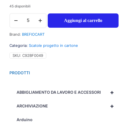
45 disponibili
Brefiocart
Aggiungi al carrello
Portaprogetti
chiusura
a
Brand:
BREFIOCART
bottone,
25x35cm,
Categoria:
Scatole progetto in cartone
dorso
12cm,
SKU:
C92BF0049
colore
giallo
-
PRODOTTI
Prezzo
singolo,
ord.
+
minimo
ABBIGLIAMENTO DA LAVORO E ACCESSORI
5pz
-
+
ARCHIVIAZIONE
020E7616/GI
quantità
Arduino