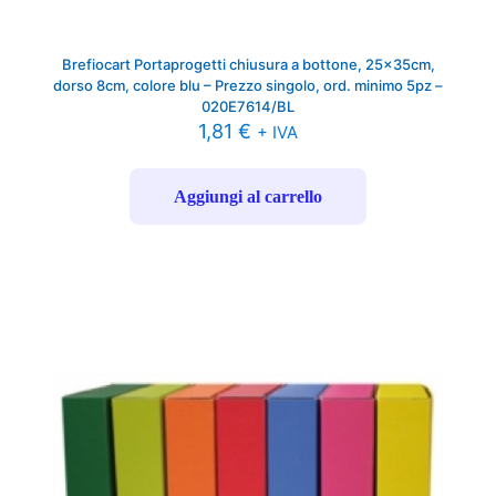
Brefiocart Portaprogetti chiusura a bottone, 25x35cm,
dorso 8cm, colore blu – Prezzo singolo, ord. minimo 5pz –
020E7614/BL
1,81
€
+ IVA
Aggiungi al carrello