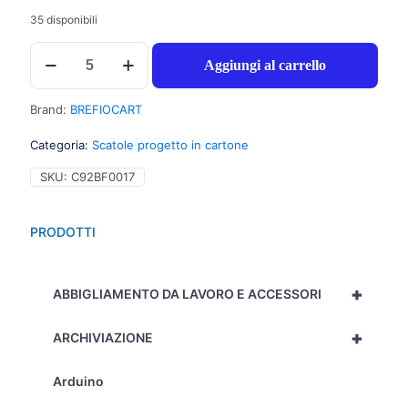
35 disponibili
Brefiocart
Aggiungi al carrello
Portaprogetti
chiusura
a
Brand:
BREFIOCART
bottone,
25x35cm,
Categoria:
Scatole progetto in cartone
dorso
12cm,
SKU:
C92BF0017
colore
rosso
-
PRODOTTI
Prezzo
singolo,
ord.
+
minimo
ABBIGLIAMENTO DA LAVORO E ACCESSORI
5pz
-
+
ARCHIVIAZIONE
020E7616_RO
quantità
Arduino