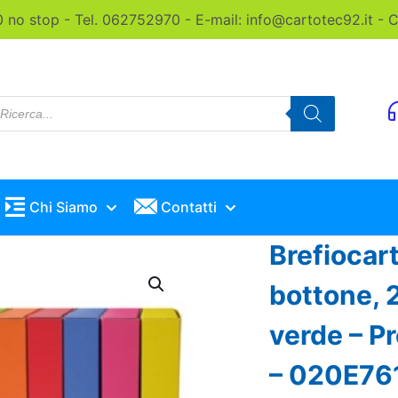
0 no stop - Tel. 062752970 - E-mail: info@cartotec92.it -
roducts
earch
Chi Siamo
Contatti
Brefiocar
bottone, 
verde – P
– 020E76