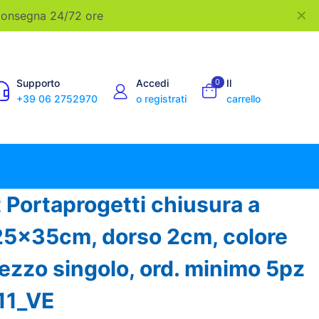
✕
 Consegna 24/72 ore
Supporto
Accedi
0
Il
+39 06 2752970
o registrati
carrello
t Portaprogetti chiusura a
25x35cm, dorso 2cm, colore
rezzo singolo, ord. minimo 5pz
11_VE