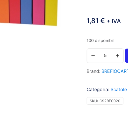
1,81
€
+ IVA
100 disponibili
Brefiocart
Portaprogetti
chiusura
Brand:
BREFIOCAR
a
bottone,
25x35cm,
Categoria:
Scatole
dorso
2cm,
SKU:
C92BF0020
colore
verde
-
Prezzo