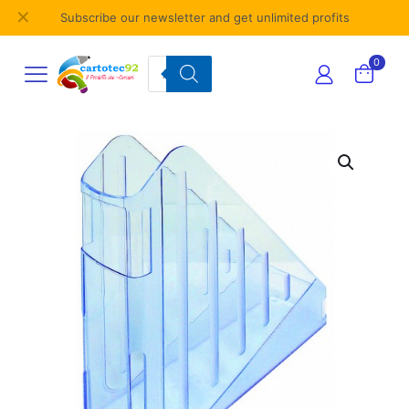
✕
Subscribe our newsletter and get unlimited profits
Products
0
search