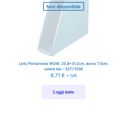
Non disponibile
Leitz Portariviste WOW, 25,8×31,2cm, dorso 7,5cm,
colore blu – 52771036
8,71
€
+ IVA
Leggi tutto