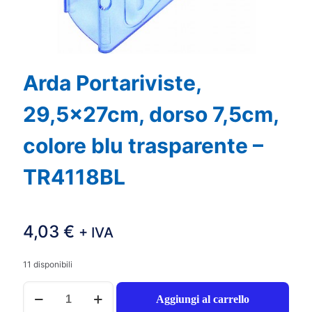
Arda Portariviste,
29,5x27cm, dorso 7,5cm,
colore blu trasparente –
TR4118BL
4,03
€
+ IVA
11 disponibili
Arda
Aggiungi al carrello
Portariviste,