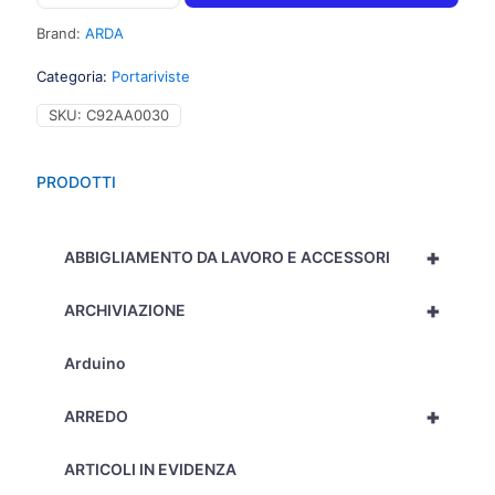
29,5x27cm,
dorso
Brand:
ARDA
7,5cm,
colore
Categoria:
Portariviste
blu
trasparente
SKU:
C92AA0030
–
TR4118BL
quantità
PRODOTTI
+
ABBIGLIAMENTO DA LAVORO E ACCESSORI
+
ARCHIVIAZIONE
Arduino
+
ARREDO
ARTICOLI IN EVIDENZA