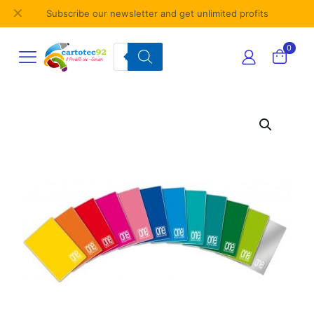
✕
Subscribe our newsletter and get unlimited profits
Products
0
search