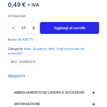
0,49
€
+ IVA
40 disponibili
Blasetti
Aggiungi al carrello
One
Color
–
Brand:
BLASETTI
Quaderno
con
Categoria:
Maxi, Quaderni, Mini, Fogli protocollo ed
punto
accessori
metallico,
A5,
SKU:
C92BS0270
80gr,
quadretti
5mm
PRODOTTI
,
80
pagine
+
–
ABBIGLIAMENTO DA LAVORO E ACCESSORI
Prezzo
singolo,
+
ARCHIVIAZIONE
ord.