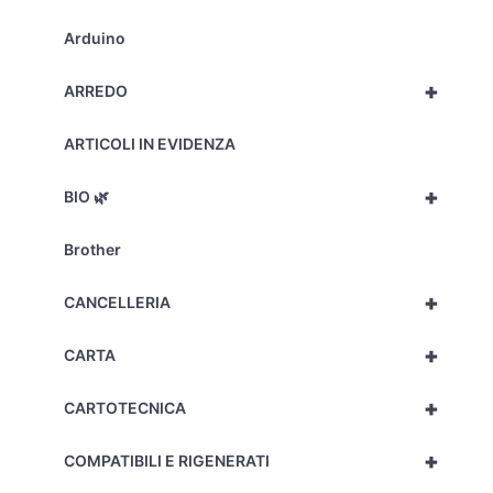
minimo
10pz
Arduino
–
1448
+
ARREDO
-
C92BS0270
quantità
ARTICOLI IN EVIDENZA
+
BIO 🌿
Brother
+
CANCELLERIA
+
CARTA
+
CARTOTECNICA
+
COMPATIBILI E RIGENERATI