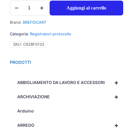
Brefiocart
Aggiungi al carrello
New
Color
Registratore
Brand:
BREFIOCART
protocollo,
28,5x35cm,
Categoria:
Registratori protocollo
dorso
8cm,
SKU:
C92BF0133
colore
rosso
-
PRODOTTI
1pz
-
0201180/RO
+
quantità
ABBIGLIAMENTO DA LAVORO E ACCESSORI
+
ARCHIVIAZIONE
Arduino
+
ARREDO