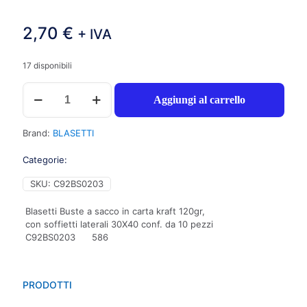
2,70
€
+ IVA
17 disponibili
Blasetti
Aggiungi al carrello
Buste
a
sacco
Brand:
BLASETTI
in
carta
Categorie:
kraft
120gr,
SKU:
C92BS0203
con
soffietti
Blasetti Buste a sacco in carta kraft 120gr,
laterali
con soffietti laterali 30X40 conf. da 10 pezzi
30X40
C92BS0203 586
conf.
da
10
pezzi
PRODOTTI
C92BS0203