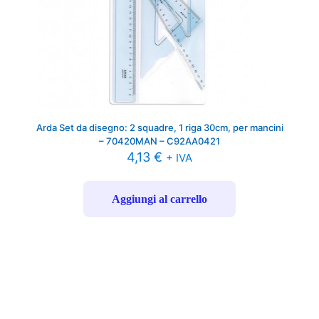
Arda Set da disegno: 2 squadre, 1 riga 30cm, per mancini
– 70420MAN – C92AA0421
4,13
€
+ IVA
Aggiungi al carrello