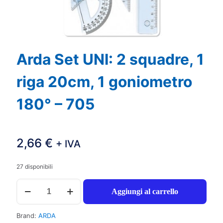
Arda Set UNI: 2 squadre, 1
riga 20cm, 1 goniometro
180° – 705
2,66
€
+ IVA
27 disponibili
Arda
Aggiungi al carrello
Set
UNI:
2
Brand:
ARDA
squadre,