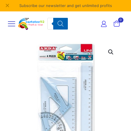
✕
Subscribe our newsletter and get unlimited profits
Products
0
search