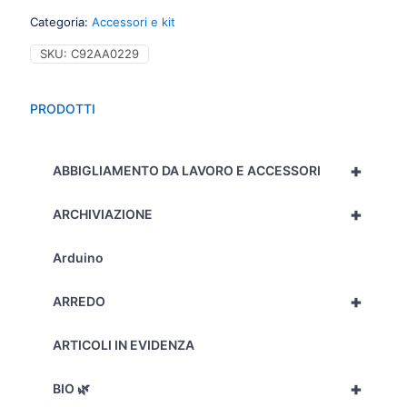
1
Categoria:
Accessori e kit
riga
20cm,
SKU:
C92AA0229
1
goniometro
180°
PRODOTTI
-
705
quantità
+
ABBIGLIAMENTO DA LAVORO E ACCESSORI
+
ARCHIVIAZIONE
Arduino
+
ARREDO
ARTICOLI IN EVIDENZA
+
BIO 🌿