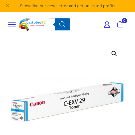
✕
Subscribe our newsletter and get unlimited profits
Products
0
search