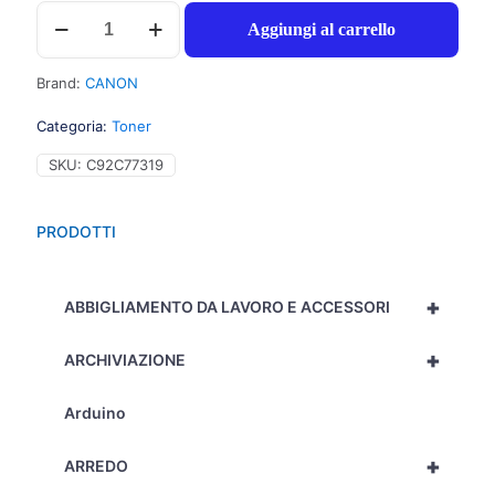
Canon
Aggiungi al carrello
CEXV29
Toner
ciano
Brand:
CANON
per
IMAGERUNNER
Categoria:
Toner
ADVANCE
C
SKU:
C92C77319
5030
(27.000pg)
1pz
PRODOTTI
-
2794B002
-
+
C92C77319
ABBIGLIAMENTO DA LAVORO E ACCESSORI
quantità
+
ARCHIVIAZIONE
Arduino
+
ARREDO