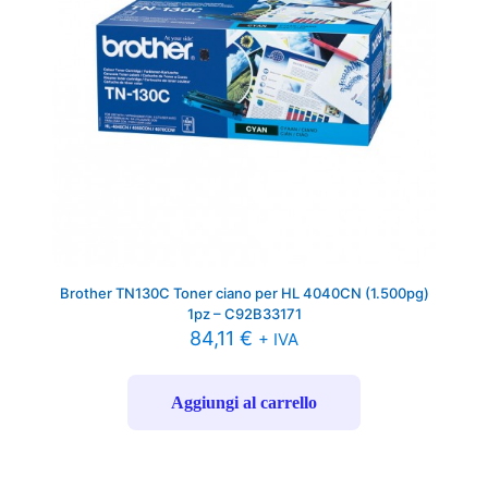
Brother TN130C Toner ciano per HL 4040CN (1.500pg)
1pz – C92B33171
84,11
€
+ IVA
Aggiungi al carrello