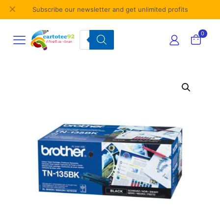
✕
Subscribe our newsletter and get unlimited profits
Products
0
search