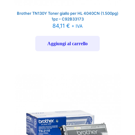
Brother TN130Y Toner giallo per HL 4040CN (1.500pg)
1pz – C92B33173
84,11
€
+ IVA
Aggiungi al carrello