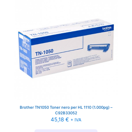
Brother TN1050 Toner nero per HL 1110 (1.000pg) –
C92B33052
45,18
€
+ IVA