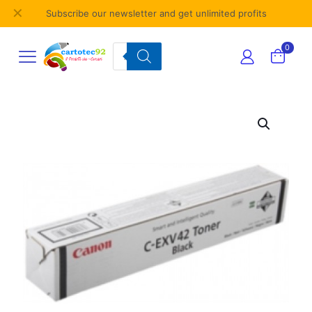
✕
Subscribe our newsletter and get unlimited profits
Products
0
search