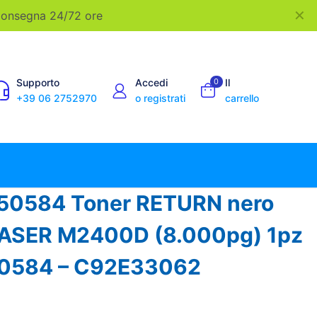
✕
 Consegna 24/72 ore
Supporto
Accedi
0
Il
+39 06 2752970
o registrati
carrello
50584 Toner RETURN nero
ASER M2400D (8.000pg) 1pz
0584 – C92E33062