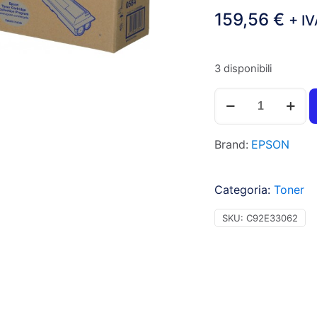
159,56
€
+ I
3 disponibili
Epson
S050584
Toner
Brand:
EPSON
RETURN
nero
per
Categoria:
Toner
ACULASER
M2400D
SKU:
C92E33062
(8.000pg)
1pz
-
C13S050584
-
C92E33062