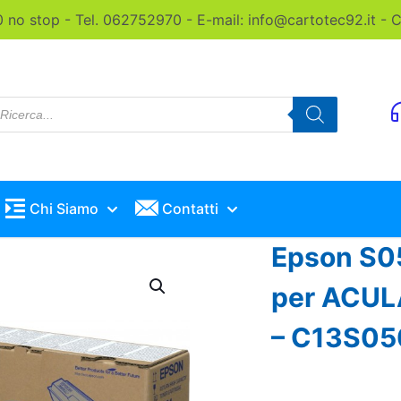
0 no stop - Tel. 062752970 - E-mail: info@cartotec92.it -
roducts
earch
Chi Siamo
Contatti
Epson S0
per ACUL
– C13S05