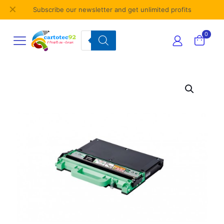
✕
Subscribe our newsletter and get unlimited profits
Products
0
search