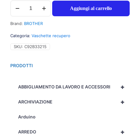
Brother
Aggiungi al carrello
WT300CL
Vaschetta
recupero
Brand:
BROTHER
toner
per
Categoria:
Vaschette recupero
HL
4150CDN
SKU:
C92B33215
(50.000pg)
1pz
-
PRODOTTI
C92B33215
quantità
+
ABBIGLIAMENTO DA LAVORO E ACCESSORI
+
ARCHIVIAZIONE
Arduino
+
ARREDO