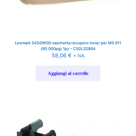
Lexmark 54G0W00 vaschetta recupero toner per MS 911
(90.000pg) 1pz – C92L32864
58,06
€
+ IVA
Aggiungi al carrello