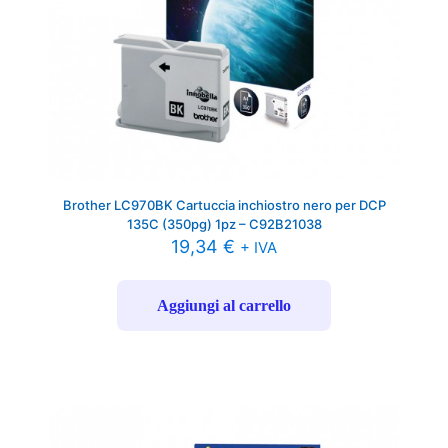
Brother LC970BK Cartuccia inchiostro nero per DCP
135C (350pg) 1pz – C92B21038
19,34
€
+ IVA
Aggiungi al carrello