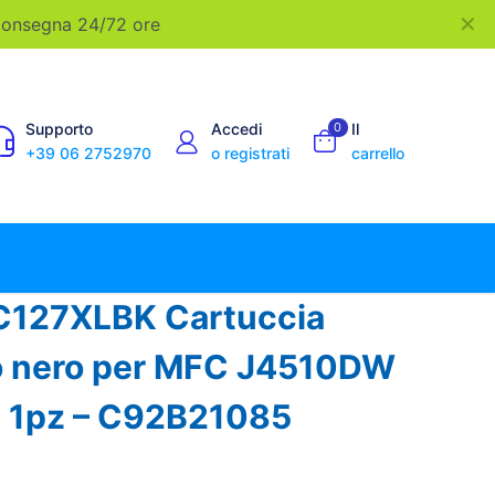
✕
 Consegna 24/72 ore
Supporto
Accedi
0
Il
+39 06 2752970
o registrati
carrello
LC127XLBK Cartuccia
ro nero per MFC J4510DW
) 1pz – C92B21085