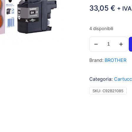
33,05
€
+ IVA
4 disponibili
Brother
LC127XLBK
Cartuccia
Brand:
BROTHER
inchiostro
nero
per
Categoria:
Cartucc
MFC
J4510DW
SKU:
C92B21085
(1.200pg)
1pz
-
C92B21085
quantità