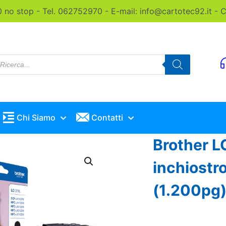
0 no stop - Tel. 062752970 - E-mail: info@cartotec92.it -
roducts
earch
Chi Siamo
Contatti
Brother 
inchiost
(1.200pg