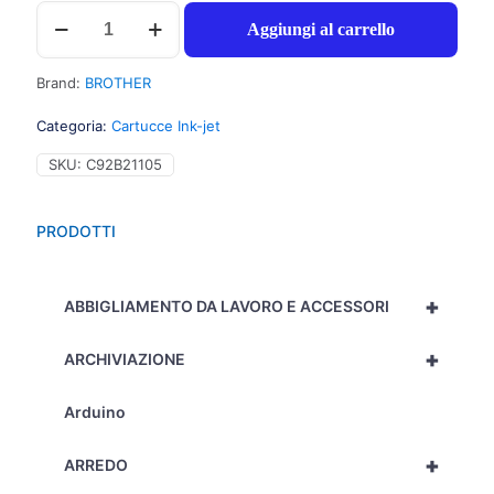
Brother
Aggiungi al carrello
LC227XLBK
Cartuccia
inchiostro
Brand:
BROTHER
nero
per
Categoria:
Cartucce Ink-jet
MFC
J4620DW
SKU:
C92B21105
(1.200pg)
1pz
-
PRODOTTI
C92B21105
quantità
+
ABBIGLIAMENTO DA LAVORO E ACCESSORI
+
ARCHIVIAZIONE
Arduino
+
ARREDO