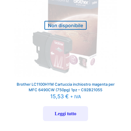
Non disponibile
Brother LC1100HYM Cartuccia inchiostro magenta per
MFC 6490CW (750pg) 1pz – C92B21055
15,53
€
+ IVA
Leggi tutto