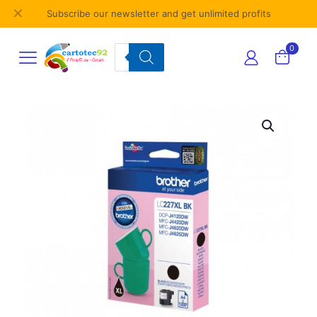
✕
Subscribe our newsletter and get unlimited profits
Products
0
search