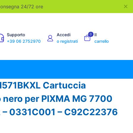
✕
 Consegna 24/72 ore
Supporto
Accedi
0
Il
+39 06 2752970
o registrati
carrello
I571BKXL Cartuccia
o nero per PIXMA MG 7700
pz – 0331C001 – C92C22376