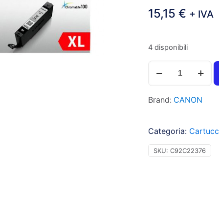
15,15
€
+ IVA
4 disponibili
Canon
CLI571BKXL
Cartuccia
Brand:
CANON
inchiostro
nero
per
Categoria:
Cartucc
PIXMA
MG
SKU:
C92C22376
7700
(11ml)
1pz
-
0331C001
-