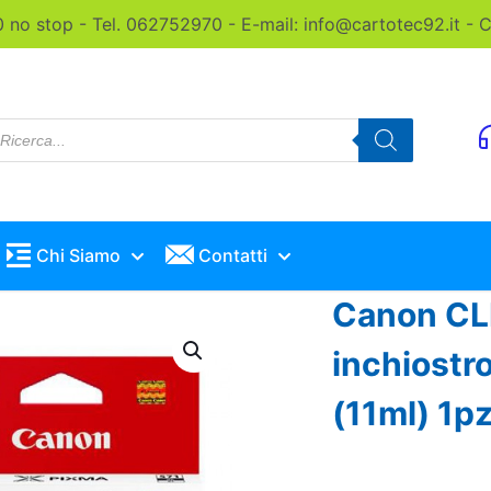
0 no stop - Tel. 062752970 - E-mail: info@cartotec92.it -
roducts
earch
Chi Siamo
Contatti
Canon CL
inchiostr
(11ml) 1