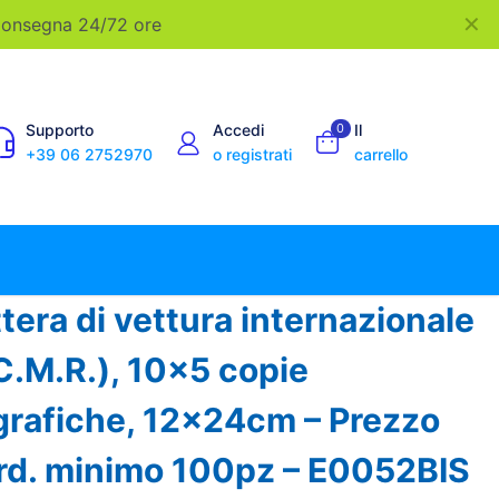
✕
 Consegna 24/72 ore
Supporto
Accedi
0
Il
+39 06 2752970
o registrati
carrello
tera di vettura internazionale
C.M.R.), 10×5 copie
rafiche, 12x24cm – Prezzo
ord. minimo 100pz – E0052BIS