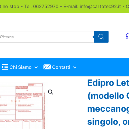
0 no stop - Tel. 062752970 - E-mail: info@cartotec92.it -
roducts
earch
Chi Siamo
Contatti
Edipro Let
(modello 
meccanog
singolo, 