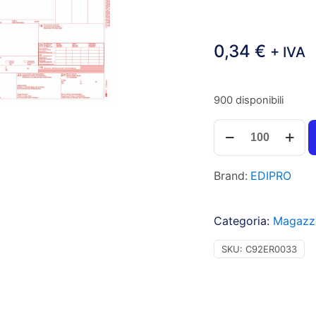
0,34
€
+ IVA
900 disponibili
Edipro
Lettera
di
Brand:
EDIPRO
vettura
internazionale
(modello
Categoria:
Magazzi
C.M.R.),
10x5
SKU:
C92ER0033
copie
meccanografiche,
12x24cm
-