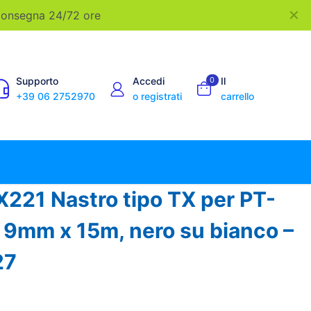
✕
 Consegna 24/72 ore
Supporto
Accedi
0
Il
+39 06 2752970
o registrati
carrello
X221 Nastro tipo TX per PT-
9mm x 15m, nero su bianco –
27