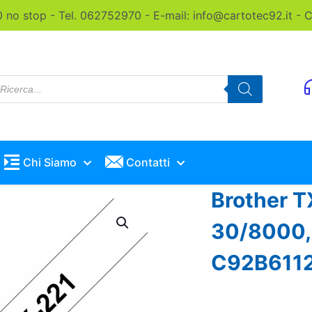
0 no stop - Tel. 062752970 - E-mail: info@cartotec92.it -
roducts
earch
Chi Siamo
Contatti
Brother T
30/8000, 
C92B611