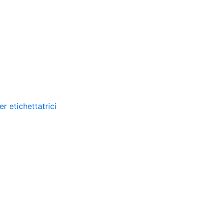
A
er etichettatrici