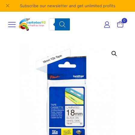
✕
Subscribe our newsletter and get unlimited profits
Products
0
search