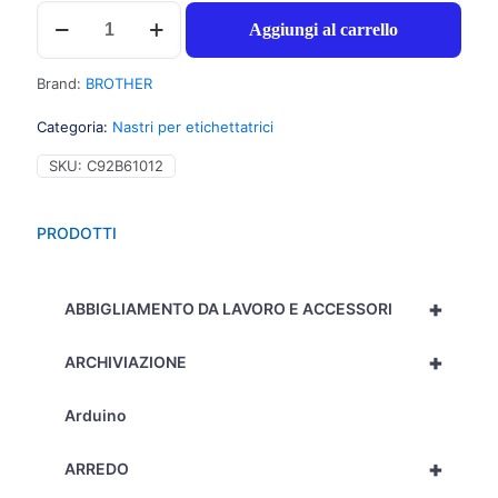
Brother
Aggiungi al carrello
TZE241
Nastro
tipo
Brand:
BROTHER
TZe
per
Categoria:
Nastri per etichettatrici
PT-
18R/2460,
SKU:
C92B61012
18mm
x
8m,
PRODOTTI
nero
su
bianco
+
-
ABBIGLIAMENTO DA LAVORO E ACCESSORI
C92B61012
quantità
+
ARCHIVIAZIONE
Arduino
+
ARREDO