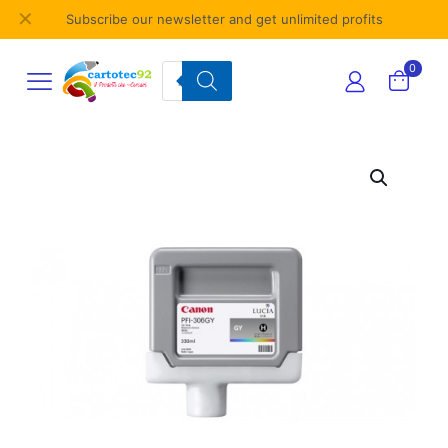
✕
Subscribe our newsletter and get unlimited profits
Products
0
search