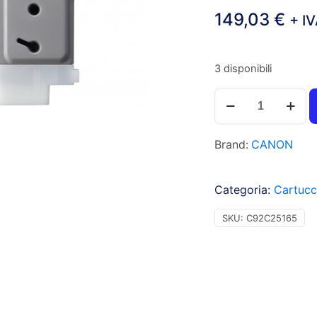
149,03
€
+ I
3 disponibili
Canon
PFI207
Serbatoio
Brand:
CANON
magenta
per
IMAGEPROGRAF
Categoria:
Cartucce
680
(300ml)
SKU:
C92C25165
1pz
-
8791B001AA
-
C92C25165
quantità