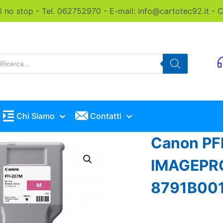
0 no stop - Tel. 062752970 - E-mail: info@cartotec92.it -
roducts
earch
Chi Siamo
Contatti
Canon PFI
IMAGEPRO
8791B00