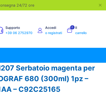
✕
 Consegna 24/72 ore
Supporto
Accedi
0
Il
+39 06 2752970
o registrati
carrello
207 Serbatoio magenta per
GRAF 680 (300ml) 1pz –
1AA – C92C25165